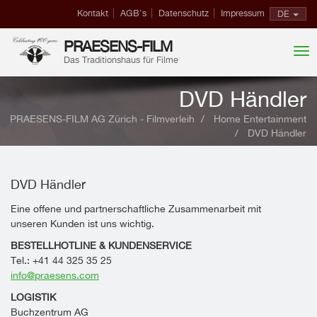
Kontakt
AGB's
Datenschutz
Impressum
DE
PRAESENS-FILM
Das Traditionshaus für Filme
DVD Händler
PRAESENS-FILM AG Zürich - Filmverleih
Home Entertainment
DVD Händler
DVD Händler
Eine offene und partnerschaftliche Zusammenarbeit mit
unseren Kunden ist uns wichtig.
BESTELLHOTLINE & KUNDENSERVICE
Tel.: +41 44 325 35 25
info@praesens.com
LOGISTIK
Buchzentrum AG