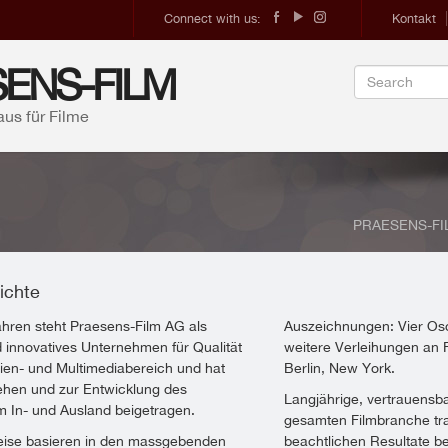
Connect with us:
Kontakt
ENS-FILM
aus für Filme
PRAESENS-FILM
ichte
Jahren steht Praesens-Film AG als
Auszeichnungen: Vier Osc
innovatives Unternehmen für Qualität
weitere Verleihungen an F
ien- und Multimediabereich und hat
Berlin, New York.
ehen und zur Entwicklung des
Langjährige, vertrauensb
m In- und Ausland beigetragen.
gesamten Filmbranche tr
eise basieren in den massgebenden
beachtlichen Resultate be