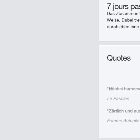
7 jours pa
Das Zusammentref
Weise. Dabei tre
durchleben eine 
Quotes
"Höchst humorvo
Le Parisien
"Zärtlich und a
Femme Actuelle