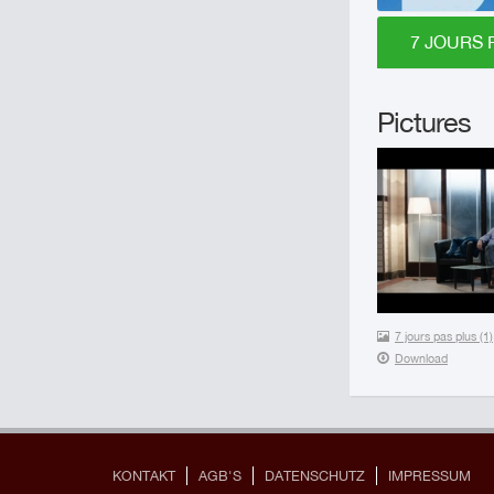
7 JOURS 
Pictures
7 jours pas plus (1)
Download
KONTAKT
AGB'S
DATENSCHUTZ
IMPRESSUM