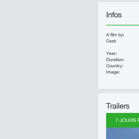
Infos
A film by:
Cast:
Year:
Duration:
Country:
Image:
Trailers
7 JOURS P