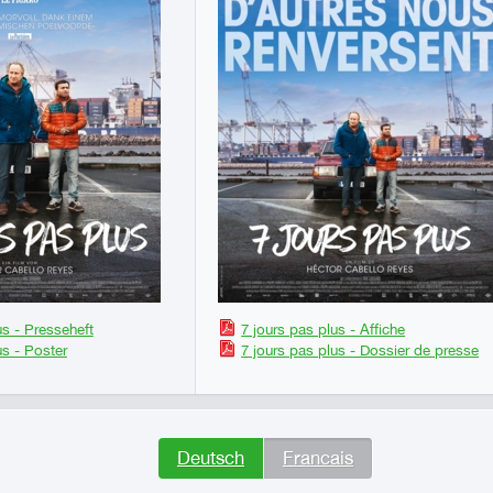
us - Presseheft
7 jours pas plus - Affiche
us - Poster
7 jours pas plus - Dossier de presse
Deutsch
Francais