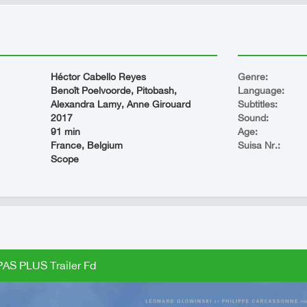
Héctor Cabello Reyes
Genre:
Benoît Poelvoorde, Pitobash,
Language:
Alexandra Lamy, Anne Girouard
Subtitles:
2017
Sound:
91 min
Age:
France, Belgium
Suisa Nr.:
Scope
AS PLUS Trailer Fd