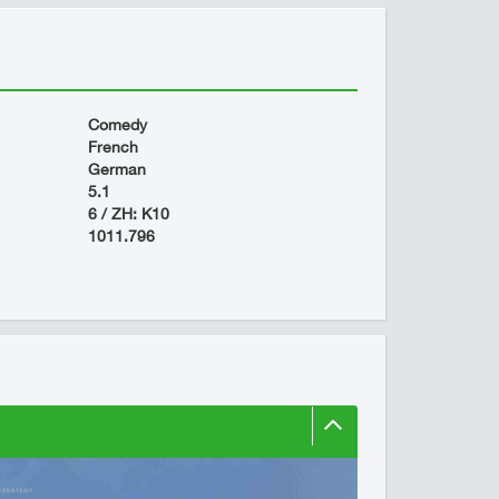
Comedy
French
German
5.1
6 / ZH: K10
1011.796