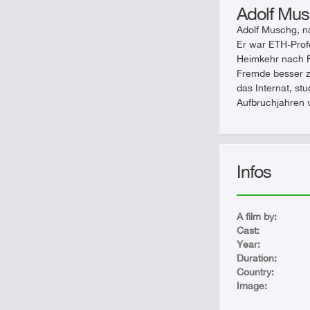
Adolf Mus
Adolf Muschg, na
Er war ETH-Profe
Heimkehr nach Fu
Fremde besser zu
das Internat, st
Aufbruchjahren v
Infos
A film by:
Cast:
Year:
Duration:
Country:
Image: