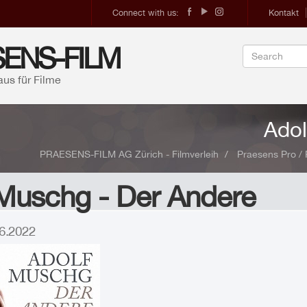
Connect with us:
Kontakt
ENS-FILM
aus für Filme
Adol
PRAESENS-FILM AG Zürich - Filmverleih
Praesens Pro /
 Muschg - Der Andere
.06.2022