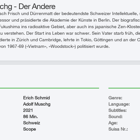
chg - Der Andere
ch Frisch und Dürrenmatt der bedeutendste Schweizer Intellektuelle, s
ssor und präsidierte die Akademie der Künste in Berlin. Der biografi
kushima ins radioaktive Gebiet, aber auch ins japanische Zen-Kloste
 verstehen. Der Start ins Leben war schwer. Sein Vater starb früh, die
udierte in Zürich und Cambridge, lehrte in Tokio, Göttingen und an der C
on 1967-69 («Vietnam», «Woodstock») politisiert wurde.
Erich Schmid
Genre:
Adolf Muschg
Language:
2021
Subtitles:
86 Min.
Sound:
Schweiz
Age:
Scope
Suisa Nr.: