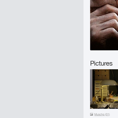
Pictures
Muschg (01)