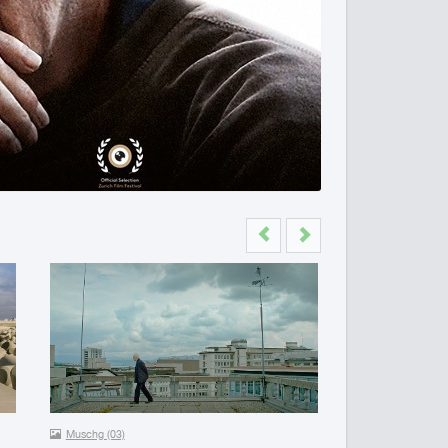
Previous
Next
Muschg (03)