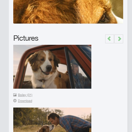
Pictures
Previous
Next
Bailey (01)
Download