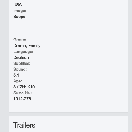
USA
Image:
Scope
Genre:
Drama, Family
Language:
Deutsch
Subtitles:
Sound:
5.1
Age:
8 / ZH: K10
Suisa Nr.:
1012.776
Trailers