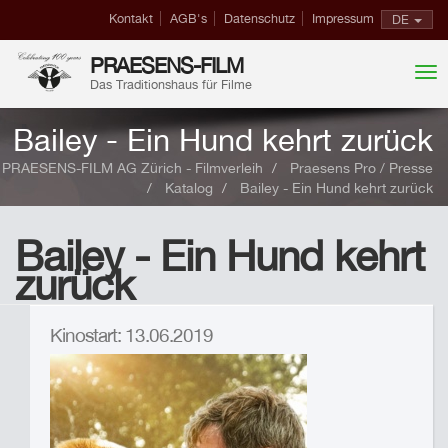
Kontakt
AGB's
Datenschutz
Impressum
DE
PRAESENS-FILM
Das Traditionshaus für Filme
Bailey - Ein Hund kehrt zurück
PRAESENS-FILM AG Zürich - Filmverleih
Praesens Pro / Presse
Katalog
Bailey - Ein Hund kehrt zurück
Bailey - Ein Hund kehrt
zurück
Kinostart: 13.06.2019