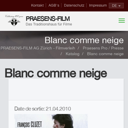
Kontakt
AGB's
Datenschutz
Impressum
DE
PRAESENS-FILM
Das Traditionshaus für Filme
Blanc comme neige
PRAESENS-FILM AG Zürich - Filmverleih
Praesens Pro / Presse
Katalog
Blanc comme neige
Blanc comme neige
Date de sortie: 21.04.2010