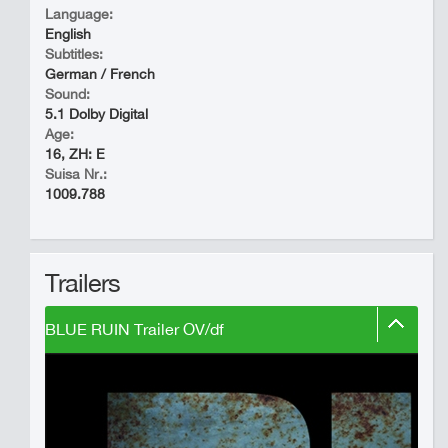
Language:
English
Subtitles:
German / French
Sound:
5.1 Dolby Digital
Age:
16, ZH: E
Suisa Nr.:
1009.788
Trailers
BLUE RUIN Trailer OV/df