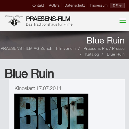
Kontakt
AGB's
Datenschutz
Impressum
DE
PRAESENS-FILM
Das Traditionshaus für Filme
Blue Ruin
PRAESENS-FILM AG Zürich - Filmverleih
Praesens Pro / Presse
Katalog
Blue Ruin
Blue Ruin
Kinostart: 17.07.2014