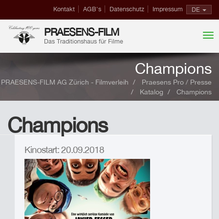
Kontakt
AGB's
Datenschutz
Impressum
DE
PRAESENS-FILM
Das Traditionshaus für Filme
Champions
PRAESENS-FILM AG Zürich - Filmverleih
Praesens Pro / Presse
Katalog
Champions
Champions
Kinostart: 20.09.2018