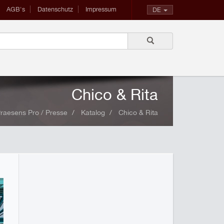
AGB's
Datenschutz
Impressum
DE
Chico & Rita
raesens Pro / Presse
Katalog
Chico & Rita