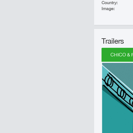
Country:
Image:
Trailers
CHICO & R