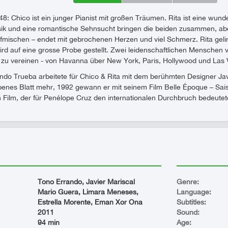
8: Chico ist ein junger Pianist mit großen Träumen. Rita ist eine wu
ik und eine romantische Sehnsucht bringen die beiden zusammen, aber 
mischen – endet mit gebrochenen Herzen und viel Schmerz. Rita geli
ird auf eine grosse Probe gestellt. Zwei leidenschaftlichen Menschen v
 zu vereinen - von Havanna über New York, Paris, Hollywood und Las
ndo Trueba arbeitete für Chico & Rita mit dem berühmten Designer Jav
benes Blatt mehr, 1992 gewann er mit seinem Film Belle Époque – Sai
 Film, der für Penélope Cruz den internationalen Durchbruch bedeutet
Tono Errando, Javier Mariscal
Genre:
Mario Guera, Limara Meneses,
Language:
Estrella Morente, Eman Xor Ona
Subtitles:
2011
Sound:
94 min
Age: