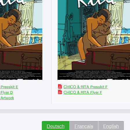
Presskit E
CHICO & RITA Presskit F
Flyer D
CHICO & RITA Flyer F
Artwork
Deutsch
Francais
English