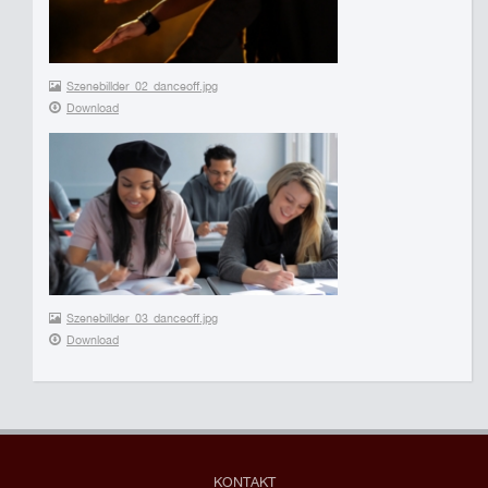
Szenebillder_02_danceoff.jpg
Download
Szenebillder_03_danceoff.jpg
Download
KONTAKT