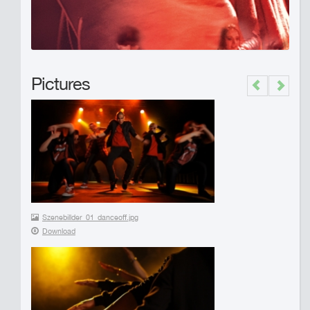
Pictures
Previous
Next
Szenebillder_01_danceoff.jpg
Download