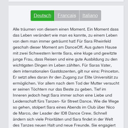
Deutsch
Francais
Italiano
Alle träumen von diesem einen Moment. Ein Moment dass
das Leben verändert wie man es kannte, zu einem Leben
von dem man immer geträumt hat! Für Sara Rheinfeld
geschah dieser Moment am DanceOff. Aus gutem Hause
mit zwei Schwestern lernte Sara, eine kluge und gewitzte
junge Frau, dass Reisen und eine gute Ausbildung zu den
wichtigsten Dingen im Leben zählten. Für Saras Vater,
dem internationalen Gastdozenten, gilt nur eins: Princeton.
Er setzt alles daran ihr den Zugang zur Elite Universität zu
ermöglichen. Vor allem nach dem Tod der Mutter versucht
er seinen Töchtern nur das Beste zu geben. Tief im
Inneren jedoch hegt Sara immer schon eine Liebe und
Leidenschaft fürs Tanzen- für Street Dance. Wie die Wege
so gehen, stolpert Sara eines Abends im Club über Nico
de Marco, der Leader der ID8 Dance Crew. Schnell
ändern sich viele Prioritäten und Sara findet in der Welt
des Tanzes neuen Halt und neue Freunde. Sie engagiert