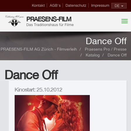
Kontakt
AGB's
Datenschutz
Impressum
DE
PRAESENS-FILM
Das Traditionshaus für Filme
Dance Off
PRAESENS-FILM AG Zürich - Filmverleih
Praesens Pro / Presse
Katalog
Dance Off
Dance Off
Kinostart: 25.10.2012