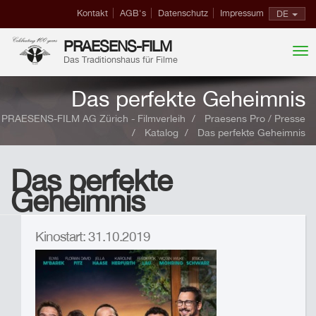
Kontakt
AGB's
Datenschutz
Impressum
DE
PRAESENS-FILM
Das Traditionshaus für Filme
Das perfekte Geheimnis
PRAESENS-FILM AG Zürich - Filmverleih
Praesens Pro / Presse
Katalog
Das perfekte Geheimnis
Das perfekte
Geheimnis
Kinostart: 31.10.2019