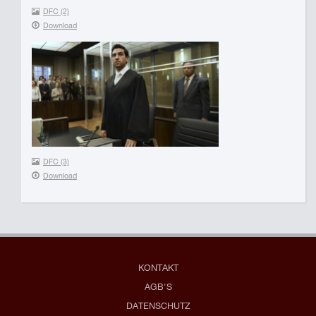
DFC (2)
Download
DFC (3)
Download
KONTAKT
AGB'S
DATENSCHUTZ