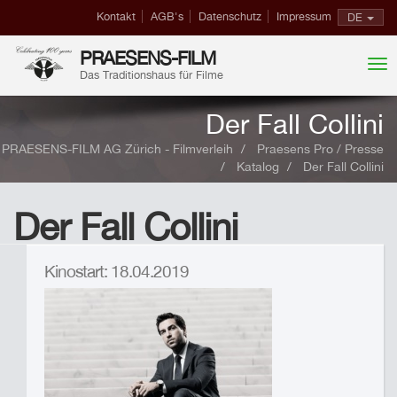
Kontakt
AGB's
Datenschutz
Impressum
DE
PRAESENS-FILM
Das Traditionshaus für Filme
Der Fall Collini
PRAESENS-FILM AG Zürich - Filmverleih
Praesens Pro / Presse
Katalog
Der Fall Collini
Der Fall Collini
Kinostart: 18.04.2019