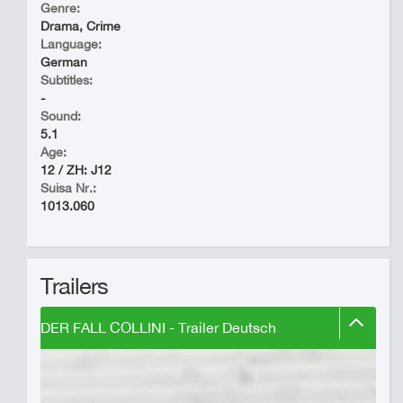
Genre:
Drama, Crime
Language:
German
Subtitles:
-
Sound:
5.1
Age:
12 / ZH: J12
Suisa Nr.:
1013.060
Trailers
DER FALL COLLINI - Trailer Deutsch