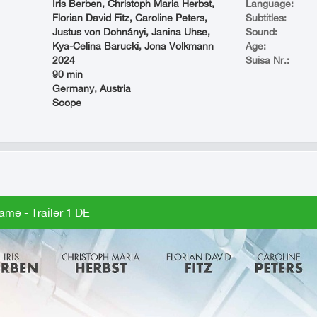
Iris Berben, Christoph Maria Herbst,
Language:
Florian David Fitz, Caroline Peters,
Subtitles:
Justus von Dohnányi, Janina Uhse,
Sound:
Kya-Celina Barucki, Jona Volkmann
Age:
2024
Suisa Nr.:
90 min
Germany, Austria
Scope
ame - Trailer 1 DE