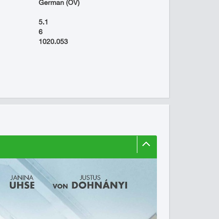
German (OV)
5.1
6
1020.053