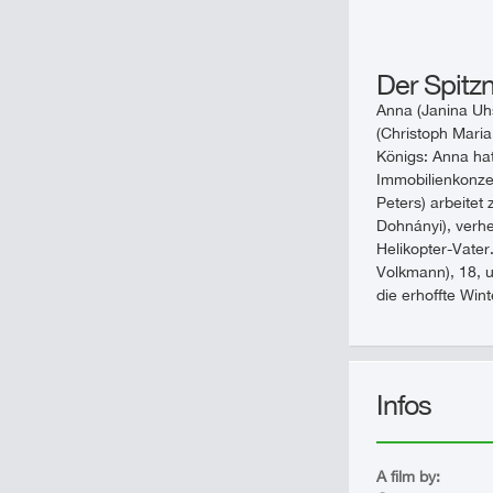
Der Spit
Anna (Janina Uhs
(Christoph Maria
Königs: Anna ha
Immobilienkonzer
Peters) arbeitet
Dohnányi), verhei
Helikopter-Vater
Volkmann), 18, u
die erhoffte Win
Infos
A film by: