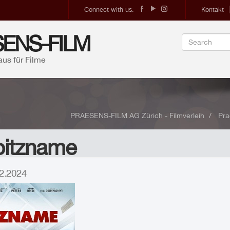
Connect with us:
Kontakt
ENS-FILM
aus für Filme
PRAESENS-FILM AG Zürich - Filmverleih
Pra
pitzname
.12.2024