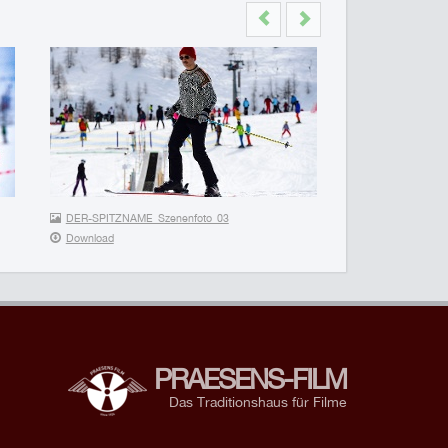
Previous
Next
DER-SPITZNAME_Szenenfoto_03
Download
PRAESENS-FILM
Das Traditionshaus für Filme