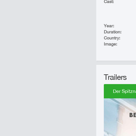
Cast:
Year:
Duration:
Country:
Image:
Trailers
Der Spitzn