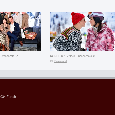
Szenenfoto_01
DER-SPITZNAME_Szenenfoto_02
Download
034 Zürich