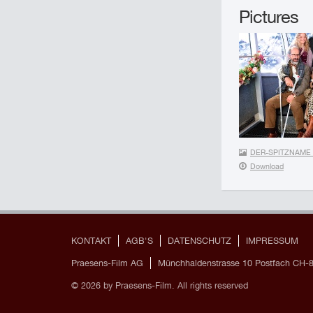
Pictures
DER-SPITZNAME_
Download
KONTAKT
AGB'S
DATENSCHUTZ
IMPRESSUM
Praesens-Film AG
Münchhaldenstrasse 10 Postfach CH-8
© 2026 by Praesens-Film. All rights reserved