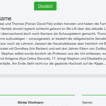
Deutsch
zname
e) und Thomas (Florian David Fitz) wollen heiraten und haben die Famil
 Herbst) sinniert typisch schlecht gelaunt im Ski-Lift über das aktuell
t überraschend doch noch Karriere als Schauspielerin gemacht, Thomas
ns aufzusteigen – vorausgesetzt, er besteht die obligatorische Sensibi
 zwar noch als Lehrerin, bessert die Haushaltskasse aber heimlich mit
ratet mit Dorothea (Iris Berben) und seit drei Jahren Eltern von Zwilli
. Stephan selbst wurde kürzlich als Professor aus der Uni entlassen; es
nd Antigone (Kya-Celina Barucki), 17, bringt Stephan und Elisabeths
teridylle. Am Ende steht nicht nur die geplante Hochzeit auf der Kippe
Sönke Wortmann
Genre: