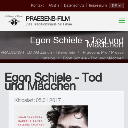
Kontakt
AGB's
Datenschutz
Impressum
DE
PRAESENS-FILM
Das Traditionshaus für Filme
Egon Schiele - Tod und
Mädchen
PRAESENS-FILM AG Zürich - Filmverleih
Praesens Pro / Presse
Katalog
Egon Schiele - Tod und Mädchen
Egon Schiele - Tod
und Mädchen
Kinostart: 05.01.2017