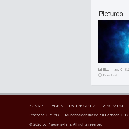
Pictures
ELLI_Image 01 ©20
Download
KONTAKT
AGB'S
DATENSCHUTZ
IMPRESSUM
Praesens-Film AG
Münchhaldenstrasse 10 Postfach CH-8
© 2026 by Praesens-Film. All rights reserved