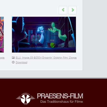
Previous
Next
ll rights reserved
per Film/Productions CarpeDiem (V) Inc./Traumhaus Studios – All rights reserved
ELLI_Image 03 ©2024 Dreamin' Dolphin Film/ Zooper Film/Productions CarpeDiem
Download
PRAESENS-FILM
Das Traditionshaus für Filme