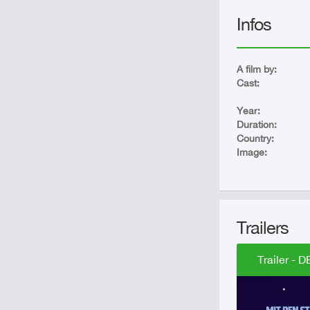
Infos
A film by:
Cast:
Year:
Duration:
Country:
Image:
Trailers
Trailer - D