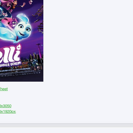
Sheet
0x3050
80x1920px