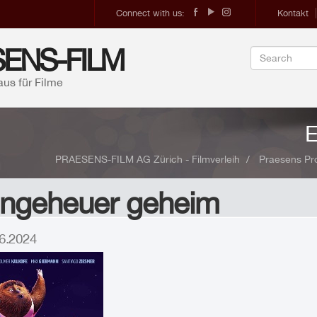
Connect with us:
Kontakt
ENS-FILM
aus für Filme
E
PRAESENS-FILM AG Zürich - Filmverleih
Praesens Pro
 Ungeheuer geheim
.06.2024