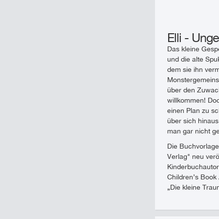
Elli - Un
Das kleine Gespe
und die alte Spu
dem sie ihn verm
Monstergemeinsch
über den Zuwachs
willkommen! Doch
einen Plan zu sc
über sich hinau
man gar nicht ge
Die Buchvorlage
Verlag" neu verö
Kinderbuchautore
Children’s Book 
„Die kleine Trau