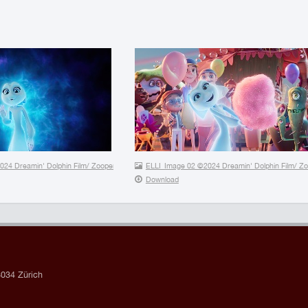
24 Dreamin' Dolphin Film/ Zooper Film/Productions CarpeDiem (V) Inc./Traumhaus Studios – A
ELLI_Image 02 ©2024 Dreamin' Dolphin Film/ Zoo
Download
034 Zürich