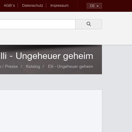
AGB's
Datenschutz
Impressum
DE
lli - Ungeheuer geheim
 / Presse
Katalog
Elli - Ungeheuer geheim