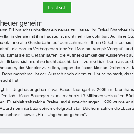
Deutsch
geheuer geheim
nst Elli braucht unbedingt ein neues zu Hause. Ihr Onkel Chamberlain
kvilla, in der sie mit ihm hauste, ist nicht mehr bewohnbar. Auf ihrer
utet: Eine alte Geisterbahn auf dem Jahrmarkt. Ihren Onkel findet sie hi
aft, die dort im Verborgenen lebt: Yeti Martha, Vampir Vangrufti und K
, zumal sie so Gefahr laufen, die Aufmerksamkeit der Aussenwelt auf 
 Elli lässt sich nicht so leicht abschütteln – zum Glück! Denn als es 
hmieden, die Monster zu retten, gegen die fiesen kleinen Drohnen zu k
s. Denn manchmal ist der Wunsch nach einem zu Hause so stark, dass 
sucht hat.
 „Elli - Ungeheuer geheim“ von Klaus Baumgart ist 2008 im Baumhau
ffentlicht. Klaus Baumgart ist mit mehr als 13 Millionen verkauften Büch
n. Er erhielt zahlreiche Preise und Auszeichnungen. 1999 wurde er al
Award nominiert. Zu seinen erfolgreichsten Büchern zählen die „Laura
mmischerin“ sowie „Elli – Ungeheuer geheim“.