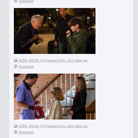
Download
EZRA_Still 02_(c) Praesens Film_John Baer.jpg
Download
EZRA_Still 03_(c) Praesens Film_John Baer.jpg
Download