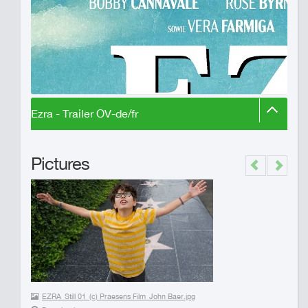
Ezra - Trailer OV-de/fr
Pictures
Previous
Next
EZRA_Still 01_(c) Praesens Film_John Baer.jpg