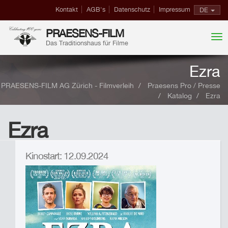
Kontakt
AGB's
Datenschutz
Impressum
DE
PRAESENS-FILM
Das Traditionshaus für Filme
Ezra
PRAESENS-FILM AG Zürich - Filmverleih
Praesens Pro / Presse
Katalog
Ezra
Ezra
Kinostart: 12.09.2024