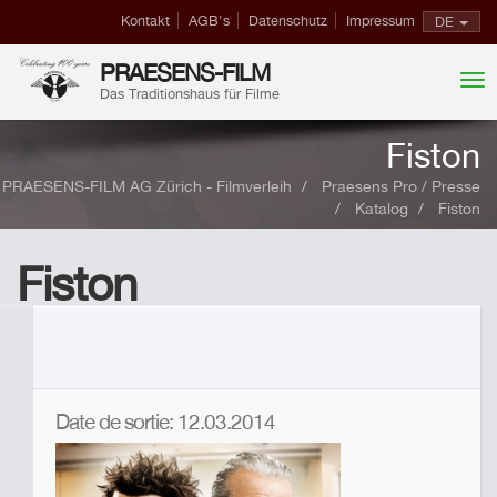
Kontakt
AGB's
Datenschutz
Impressum
DE
PRAESENS-FILM
Das Traditionshaus für Filme
Fiston
PRAESENS-FILM AG Zürich - Filmverleih
Praesens Pro / Presse
Katalog
Fiston
Fiston
Date de sortie: 12.03.2014