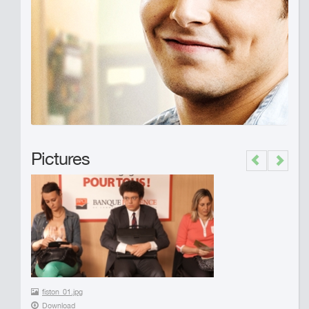
Pictures
Previous
Next
fiston_01.jpg
Download