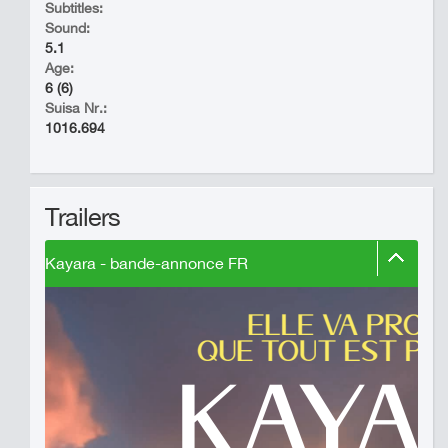
Subtitles:
Sound:
5.1
Age:
6 (6)
Suisa Nr.:
1016.694
Trailers
Kayara - bande-annonce FR