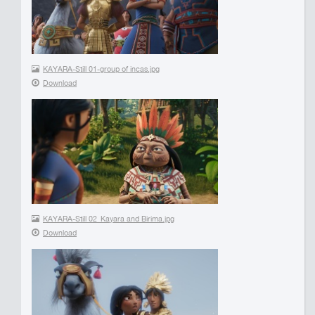
KAYARA-Still 01-group of incas.jpg
Download
KAYARA-Still 02_Kayara and Birima.jpg
Download