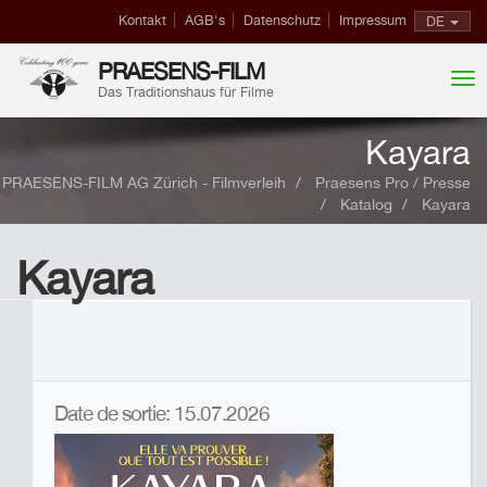
Kontakt
AGB's
Datenschutz
Impressum
DE
PRAESENS-FILM
Das Traditionshaus für Filme
Kayara
PRAESENS-FILM AG Zürich - Filmverleih
Praesens Pro / Presse
Katalog
Kayara
Kayara
Date de sortie: 15.07.2026