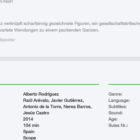
m-Noir!
z verknüpft scharfsinnig gezeichnete Figuren, ein gesellschaftskriti
rwartete Wendungen zu einem packenden Ganzen.
eporter
Alberto Rodríguez
Genre:
Raúl Arévalo, Javier Gutiérrez,
Language:
Antonio de la Torre, Nerea Barros,
Subtitles:
Jesús Castro
Sound:
2014
Age:
104 min
Suisa Nr.:
Spain
Scope