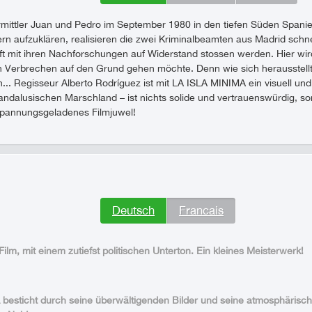
Ermittler Juan und Pedro im September 1980 in den tiefen Süden Span
n aufzuklären, realisieren die zwei Kriminalbeamten aus Madrid schnel
t mit ihren Nachforschungen auf Widerstand stossen werden. Hier wird
 Verbrechen auf den Grund gehen möchte. Denn wie sich herausstellt,
.. Regisseur Alberto Rodríguez ist mit LA ISLA MINIMA ein visuell und a
 andalusischen Marschland – ist nichts solide und vertrauenswürdig, sond
pannungsgeladenes Filmjuwel!
Deutsch
Francais
Film, mit einem zutiefst politischen Unterton. Ein kleines Meisterwerk!
besticht durch seine überwältigenden Bilder und seine atmosphärisc