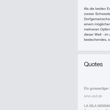
Als die beiden 
zweier Schwester
Dorfgemeinschaf
einem möglichen
mehreren Opfern.
dieser Welt - im
bestechendes, s
Quotes
Ein grossartiger 
kino-zeit.de
LA ISLA MINIMA 