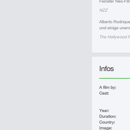
Feinster Neo-Fil
NZZ
Alberto Rodrique
und einige une
The Hollywood R
Infos
A film by:
Cast:
Year:
Duration:
Country:
Image: