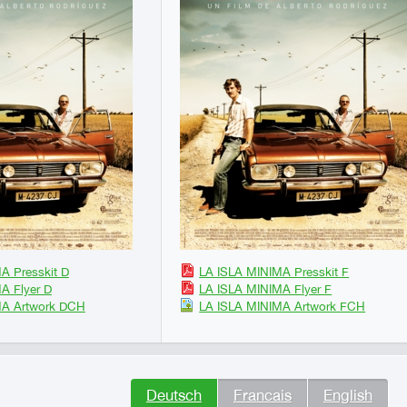
A Presskit D
LA ISLA MINIMA Presskit F
A Flyer D
LA ISLA MINIMA Flyer F
MA Artwork DCH
LA ISLA MINIMA Artwork FCH
Deutsch
Francais
English