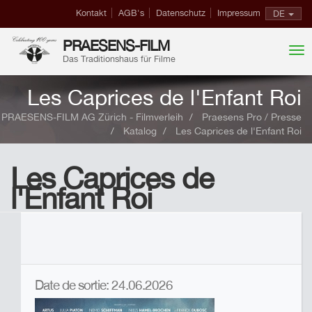
Kontakt
AGB's
Datenschutz
Impressum
DE
PRAESENS-FILM
Das Traditionshaus für Filme
Les Caprices de l'Enfant Roi
PRAESENS-FILM AG Zürich - Filmverleih
Praesens Pro / Presse
Katalog
Les Caprices de l'Enfant Roi
Les Caprices de
l'Enfant Roi
Date de sortie: 24.06.2026