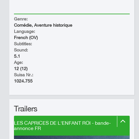
Genre:
Comédie, Aventure historique
Language:
French (OV)
Subtitles:
Sound:
5.1
Age:
12 (12)
Suisa Nr.:
1024.755
Trailers
LES CAPRICES DE L'ENFANT ROI - bande-
annonce FR