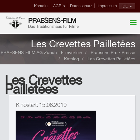
Kontakt
AGB's
Datenschutz
Impressum
DE
PRAESENS-FILM
Das Traditionshaus für Filme
Les Crevettes Pailletées
PRAESENS-FILM AG Zürich - Filmverleih
Praesens Pro / Presse
Katalog
Les Crevettes Pailletées
Les Crevettes
Pailletées
Kinostart: 15.08.2019