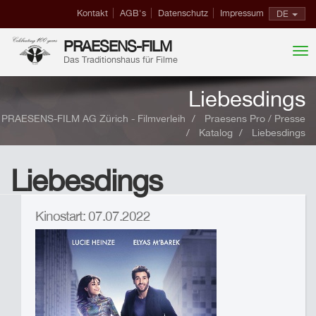
Kontakt
AGB's
Datenschutz
Impressum
DE
PRAESENS-FILM
Das Traditionshaus für Filme
Liebesdings
PRAESENS-FILM AG Zürich - Filmverleih
Praesens Pro / Presse
Katalog
Liebesdings
Liebesdings
Kinostart: 07.07.2022