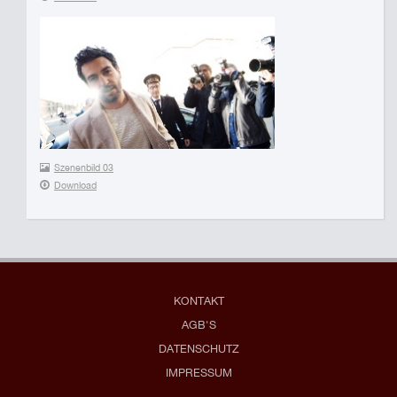
Szenenbild 03
Download
KONTAKT
AGB'S
DATENSCHUTZ
IMPRESSUM