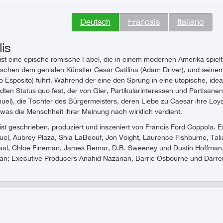
Deutsch
Francais
Italiano
is
 eine epische römische Fabel, die in einem modernen Amerika spiel
wischen dem genialen Künstler Cesar Catilina (Adam Driver), und sein
o Esposito) führt. Während der eine den Sprung in eine utopische, idea
en Status quo fest, der von Gier, Partikularinteressen und Partisanen
el), die Tochter des Bürgermeisters, deren Liebe zu Caesar ihre Loyal
was die Menschheit ihrer Meinung nach wirklich verdient.
geschrieben, produziert und inszeniert von Francis Ford Coppola. Es 
el, Aubrey Plaza, Shia LaBeouf, Jon Voight, Laurence Fishburne, Tal
l, Chloe Fineman, James Remar, D.B. Sweeney und Dustin Hoffman. 
n; Executive Producers Anahid Nazarian, Barrie Osbourne und Darre