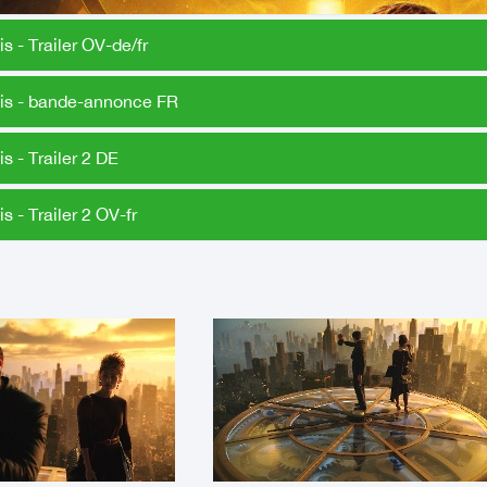
s - Trailer OV-de/fr
is - bande-annonce FR
s - Trailer 2 DE
s - Trailer 2 OV-fr