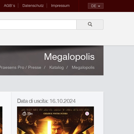
AGB's
Datenschutz
Impressum
DE
Megalopolis
Praesens Pro / Presse
Katalog
Megalopolis
Data di uscita: 16.10.2024