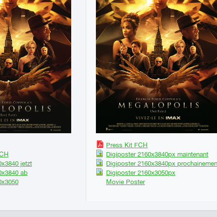
Press Kit FCH
DCH
Digiposter 2160x3840px maintenant
x3840 jetzt
Digiposter 2160x3840px prochainemen
0x3840 ab
Digiposter 2160x3050px
0x3050
Movie Poster