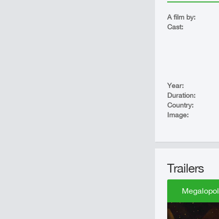
A film by:
Cast:
Year:
Duration:
Country:
Image:
Trailers
Megalopoli