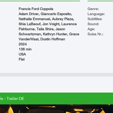
Francis Ford Coppola
Genre:
Adam Driver, Giancarlo Esposito,
Language:
Nathalie Emmanuel, Aubrey Plaza,
Subtitles:
Shia LaBeouf, Jon Voight, Laurence
Sound:
Fishburne, Talia Shire, Jason
Age:
Schwartzman, Kathryn Hunter, Grace
Suisa Nr.:
VanderWaal, Dustin Hoffman
2024
138 min
USA
Flat
s - Trailer DE