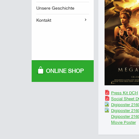
Unsere Geschichte
Kontakt
ONLINE SHOP
Press Kit DCH
Social Sheet 
Digiposter 2160
Digiposter 216
Digiposter 216
Movie Poster