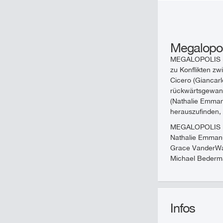
Megalopol
MEGALOPOLIS ist
zu Konflikten z
Cicero (Giancarl
rückwärtsgewandt
(Nathalie Emmanu
herauszufinden, 
MEGALOPOLIS ist 
Nathalie Emmanu
Grace VanderWaa
Michael Bederma
Infos