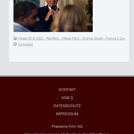
Image 03 © 2022 - Récifilms - Village Films - Orange Studio - France 2 Cinéma -
Download
KONTAKT
AGB'S
DATENSCHUTZ
IMPRESSUM
Praesens-Film AG