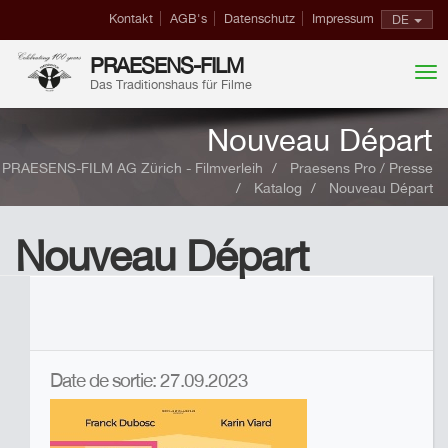
Kontakt
AGB's
Datenschutz
Impressum
DE
PRAESENS-FILM
Das Traditionshaus für Filme
Nouveau Départ
PRAESENS-FILM AG Zürich - Filmverleih
Praesens Pro / Presse
Katalog
Nouveau Départ
Nouveau Départ
Date de sortie: 27.09.2023