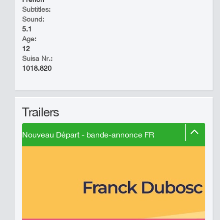
Subtitles:
Sound:
5.1
Age:
12
Suisa Nr.:
1018.820
Trailers
Nouveau Départ - bande-annonce FR