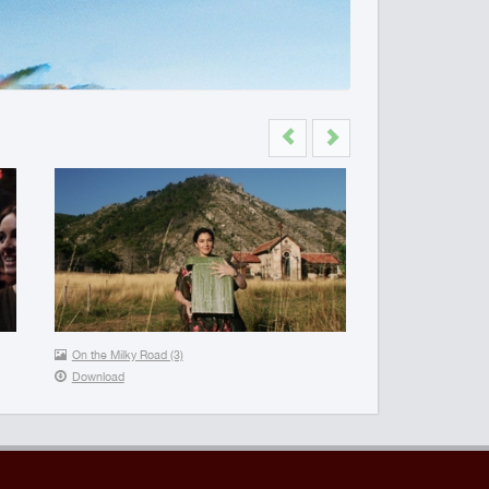
Previous
Next
On the Milky Road (3)
Download