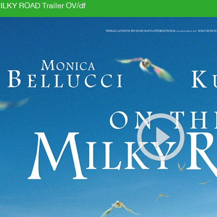
LKY ROAD Trailer OV/df