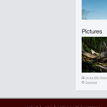
Pictures
On the Milky Road 
Download