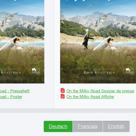
oad - Presseheft
On the Milky Road Dossier de presse
oad - Poster
On the Milky Road Affiche
Deutsch
Francais
English