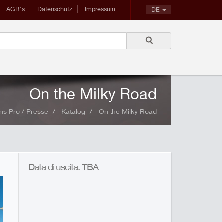
AGB's
Datenschutz
Impressum
DE
On the Milky Road
ns Pro / Presse
Katalog
On the Milky Road
Data di uscita: TBA