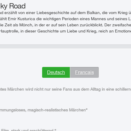
lky Road
d erzählt von einer Liebesgeschichte auf dem Balkan, die vom Krieg ü
rzählt Emir Kusturica die wichtigen Perioden eines Mannes und seines L
ie Zeit als Mönch, in der er auf sein Leben zurückblickt. Der zweifac
e Hauptrolle, in dieser Geschichte um Liebe und Krieg, reich an Emotio
Deutsch
Francais
tes Märchen wird nicht nur seine Fans aus dem Alltag in eine schille
emmungsloses, magisch-realistisches Märchen“
 Film, stark und erschütternd.“