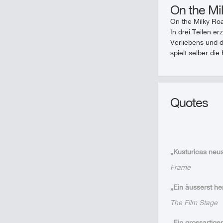
On the Mi
On the Milky Roa
In drei Teilen e
Verliebens und d
spielt selber di
Quotes
„Kusturicas neus
Frame
„Ein äusserst h
The Film Stage
„Ein grossartiger