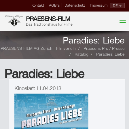
Kontakt
AGB's
Datenschutz
Impressum
DE
PRAESENS-FILM
Das Traditionshaus für Filme
Paradies: Liebe
PRAESENS-FILM AG Zürich - Filmverleih
Praesens Pro / Presse
Katalog
Paradies: Liebe
Paradies: Liebe
Kinostart: 11.04.2013