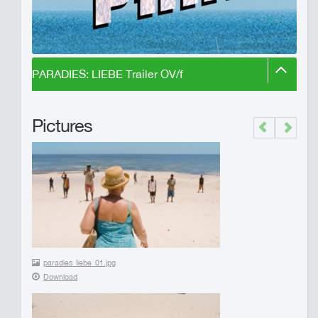
PARADIES: LIEBE Trailer OV/f
Pictures
Previous
Next
paradies_liebe_01.jpg
Download