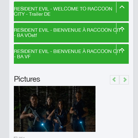
RESIDENT EVIL - WELCOME TO RACCOON
CITY - Trailer DE
RESIDENT EVIL - BIENVENUE À RACCOON CITY
- BA VOstf
RESIDENT EVIL - BIENVENUE À RACCOON CITY
- BA VF
Pictures
Previous
Next