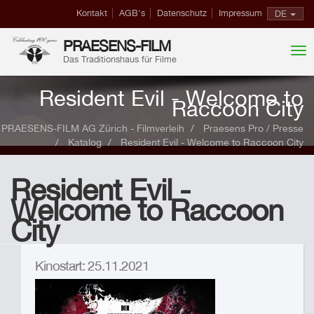
Kontakt
AGB's
Datenschutz
Impressum
DE
PRAESENS-FILM
Das Traditionshaus für Filme
Resident Evil - Welcome to
Raccoon City
PRAESENS-FILM AG Zürich - Filmverleih
Praesens Pro / Presse
Katalog
Resident Evil - Welcome to Raccoon City
Resident Evil -
Welcome to Raccoon
City
Kinostart: 25.11.2021