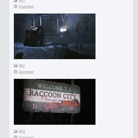
RE1
Download
RE2
Download
RE3
Download