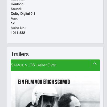
Deutsch
Sound:
Dolby Digital 5.1
Age:
12
Suisa Nr.:
1011.832
Trailers
STAATENLOS Trailer OV/d