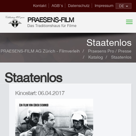
Kontakt
AGB's
Datenschutz
Impressum
DE
PRAESENS-FILM
Das Traditionshaus für Filme
Staatenlos
PRAESENS-FILM AG Zürich - Filmverleih
Praesens Pro / Presse
Katalog
Staatenlos
Staatenlos
Kinostart: 06.04.2017