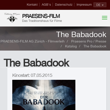
Kontakt
AGB's
Datenschutz
Impressum
DE
PRAESENS-FILM
Das Traditionshaus für Filme
The Babadook
PRAESENS-FILM AG Zürich - Filmverleih
Praesens Pro / Presse
Katalog
The Babadook
The Babadook
Kinostart: 07.05.2015