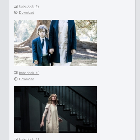
babadook_13
Download
babadook_12
Download
babadook_11