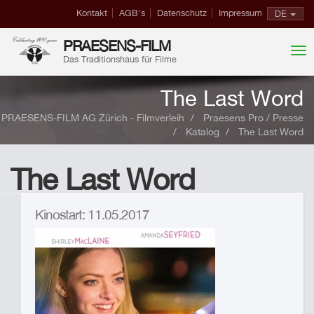
Kontakt
AGB's
Datenschutz
Impressum
DE
PRAESENS-FILM
Das Traditionshaus für Filme
The Last Word
PRAESENS-FILM AG Zürich - Filmverleih
Praesens Pro / Presse
Katalog
The Last Word
The Last Word
Kinostart: 11.05.2017