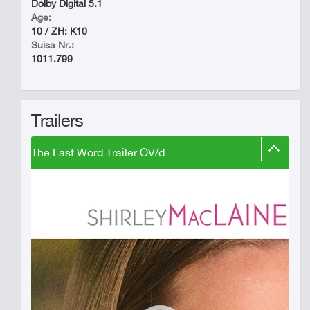
Dolby Digital 5.1
Age:
10 / ZH: K10
Suisa Nr.:
1011.799
Trailers
The Last Word Trailer OV/d