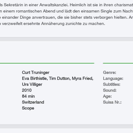
ls Sekretärin in einer Anwaltskanzlei. Heimlich ist sie in ihren charism
on einem romantischen Abend und lädt den einsamen Single zum Nach
 einander Dinge anvertrauen, die sie bisher stets verborgen hielten.
so verzweifelt ersehnte Annäherung zunichte zu machen.
Curt Truninger
Genre:
Eva Birthistle, Tim Dutton, Myra Fried,
Language:
Urs Villiger
Subtitles:
2010
Sound:
84 min
Age:
Switzerland
Suisa Nr.:
Scope