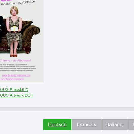
US Presskit D
OUS Artwork DCH
Deutsch
Francais
Italiano