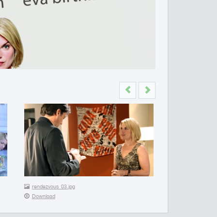
Previous
Next
rendezvous_03.jpg
Download