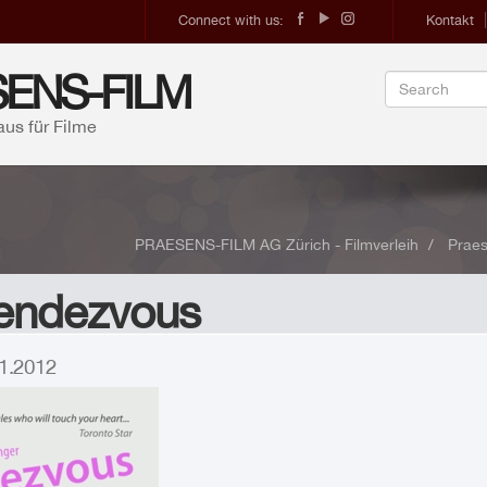
Connect with us:
Kontakt
ENS-FILM
aus für Filme
PRAESENS-FILM AG Zürich - Filmverleih
Praes
endezvous
.01.2012