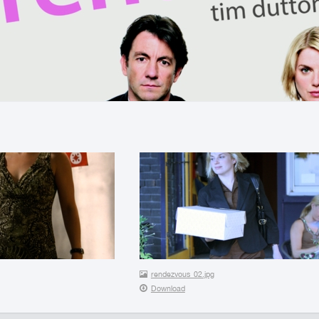
rendezvous_02.jpg
Download