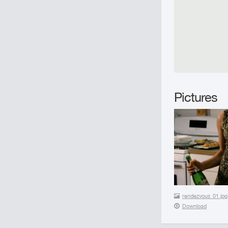
Pictures
rendezvous_01.jpg
Download