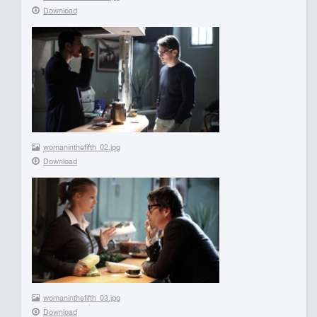
Download
womaninthefifth_02.jpg
Download
womaninthefifth_03.jpg
Download