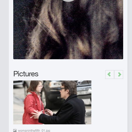
Pictures
Previous
Next
womaninthefifth_01.jpg