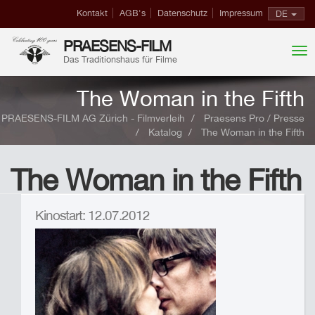
Kontakt
AGB's
Datenschutz
Impressum
DE
PRAESENS-FILM
Das Traditionshaus für Filme
The Woman in the Fifth
PRAESENS-FILM AG Zürich - Filmverleih
Praesens Pro / Presse
Katalog
The Woman in the Fifth
The Woman in the Fifth
Kinostart: 12.07.2012