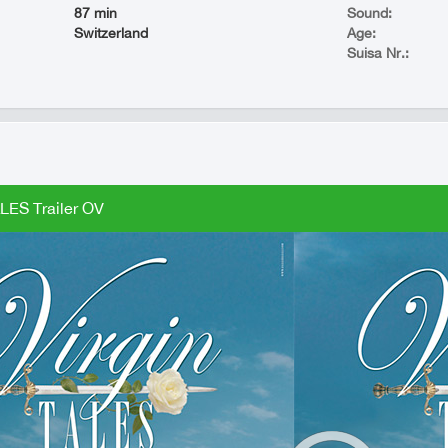
87 min
Sound:
Switzerland
Age:
Suisa Nr.:
LES Trailer OV