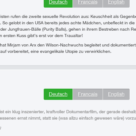
Deutsch
Francais
English
risten rufen die zweite sexuelle Revolution aus: Keuschheit als Gege
 So gelobt in den USA bereits jedes achte Mädchen, unbefleckt in die
der Jungfrauen-Bälle (Purity Balls), gehen in ihrem Bestreben nach Re
n ersten Kuss gibt’s erst vor dem Traualtar!
hat Mirjam von Arx den Wilson-Nachwuchs begleitet und dokumentiert,
auf vorbereitet, eine evangelikale Utopie zu verwirklichen.
Deutsch
Francais
English
t ein klug inszenierter, kraftvoller Dokumentarfilm, der gerade deshalb
ssenen ernst nimmt, statt sie (was allzu einfach gewesen wäre) vorzu
g