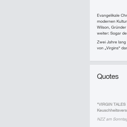
Evangelikale Ch
modernen Kultur.
Wilson, Gründer 
weiter: Sogar de
Zwei Jahre lang 
von „Virgins“ dar
Quotes
"VIRGIN TALES is
Keuschheitsverse
NZZ am Sonnta