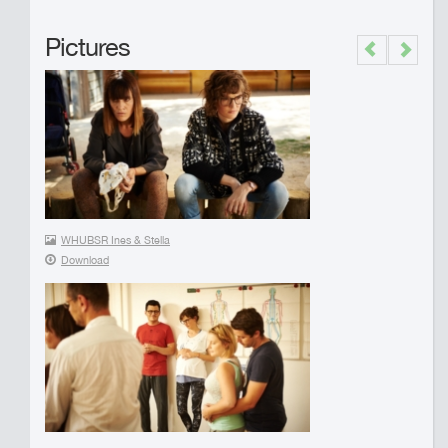
Pictures
Previous
Next
WHUBSR Ines & Stella
Download