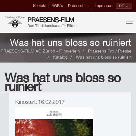
Kontakt
AGB's
Datenschutz
Impressum
DE
PRAESENS-FILM
Das Traditionshaus für Filme
Was hat uns bloss so ruiniert
PRAESENS-FILM AG Zürich - Filmverleih
Praesens Pro / Presse
Katalog
Was hat uns bloss so ruiniert
Was hat uns bloss so
ruiniert
Kinostart: 16.02.2017