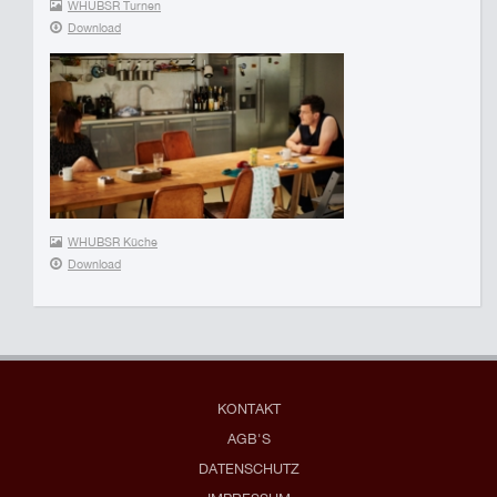
WHUBSR Turnen
Download
WHUBSR Küche
Download
KONTAKT
AGB'S
DATENSCHUTZ