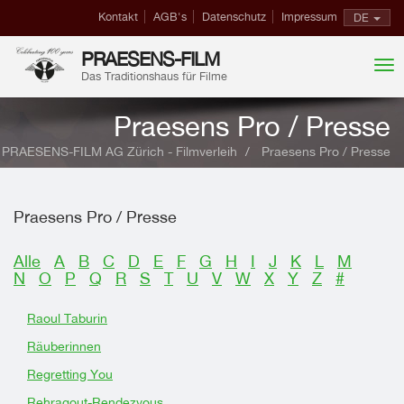
Kontakt
AGB's
Datenschutz
Impressum
DE
PRAESENS-FILM
Das Traditionshaus für Filme
Praesens Pro / Presse
PRAESENS-FILM AG Zürich - Filmverleih
Praesens Pro / Presse
Praesens Pro / Presse
Alle
A
B
C
D
E
F
G
H
I
J
K
L
M
N
O
P
Q
R
S
T
U
V
W
X
Y
Z
#
Raoul Taburin
Räuberinnen
Regretting You
Rehragout-Rendezvous