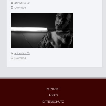
agirlwalks_02
Download
agirlwalks_03
Download
KONTAKT
AGB'S
DATENSCHUTZ