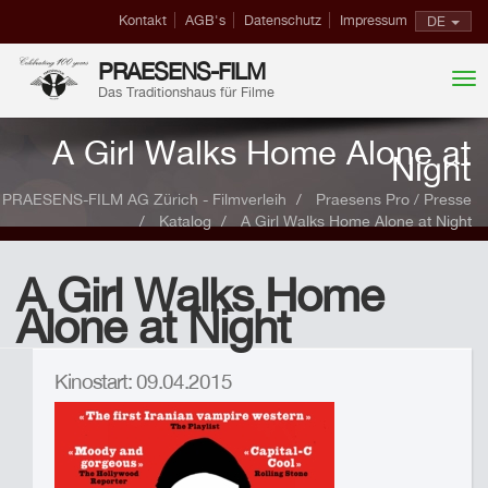
Kontakt
AGB's
Datenschutz
Impressum
DE
PRAESENS-FILM
Das Traditionshaus für Filme
A Girl Walks Home Alone at
Night
PRAESENS-FILM AG Zürich - Filmverleih
Praesens Pro / Presse
Katalog
A Girl Walks Home Alone at Night
A Girl Walks Home
Alone at Night
Kinostart: 09.04.2015