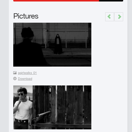
Pictures
Previous
Next
agirlwalks_01
Download